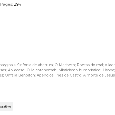
Pages:
294
rginais; Sinfonia de abertura; O Macbeth; Poetas do mal; A lada
arsas; Ao acaso; O Miantonomah; Misticismo humorístico; Lisboa
s; Onfália Benoiton; Apêndice: Inês de Castro; A morte de Jesus
rrative