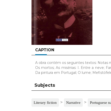
CAPTION
A obra contém os seguintes textos: Notas ma
Os mortos; As misérias: I. Entre a neve; F
Da pintura em Portugal; O lume; Mefistófele
Subjects
>
>
Literary fiction
Narrative
Portuguese na