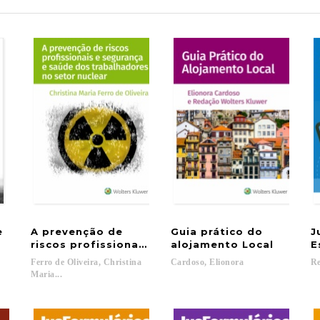
e
A prevenção de
Guia prático do
J
riscos profissionais e segurança e saúde dos tr
alojamento Local
E
Ferro de Oliveira, Christina
Cardoso,
Elionora
R
Maria...