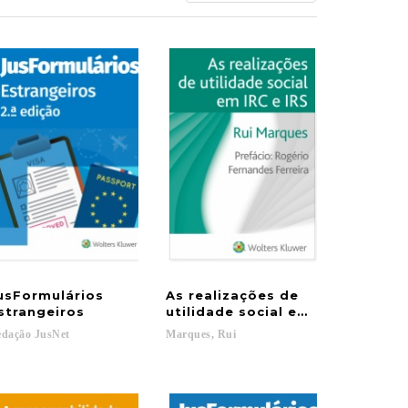
usFormulários
As realizações de
abalhadores no setor nuclear
strangeiros
utilidade social em IRC e IRS
edação
JusNet
Marques,
Rui