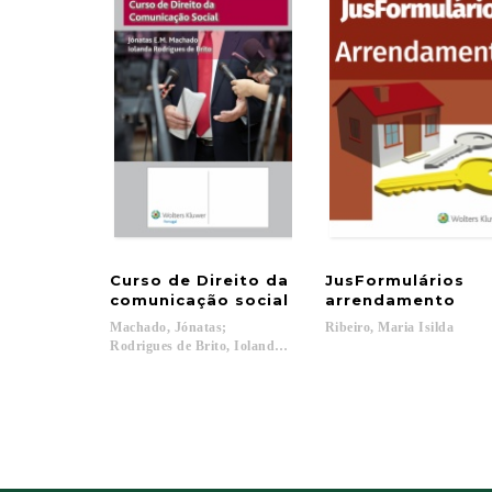
Curso de Direito da
JusFormulários
comunicação social
arrendamento
Machado, Jónatas;
Ribeiro,
Maria
Isilda
Rodrigues de Brito, Iolanda...