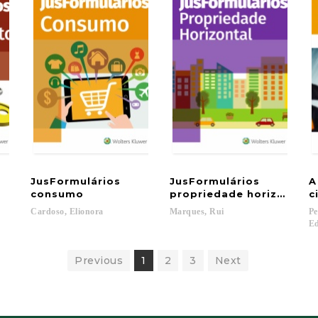
JusFormulários
JusFormulários
A
consumo
propriedade horizontal
c
Cardoso,
Elionora
Marques,
Rui
Pe
Ed
Previous
1
2
3
Next