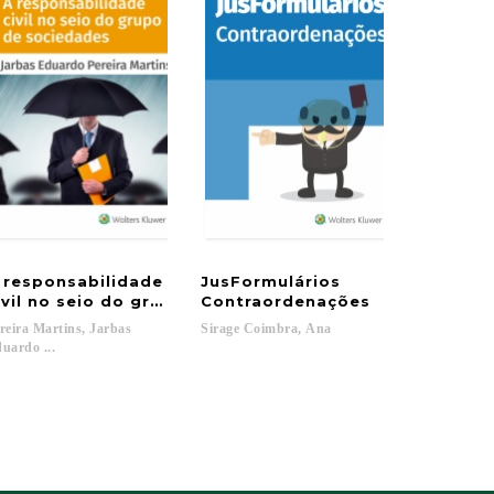
 responsabilidade
JusFormulários
ivil no seio do grupo de sociedades
Contraordenações
reira Martins, Jarbas
Sirage
Coimbra,
Ana
uardo ...