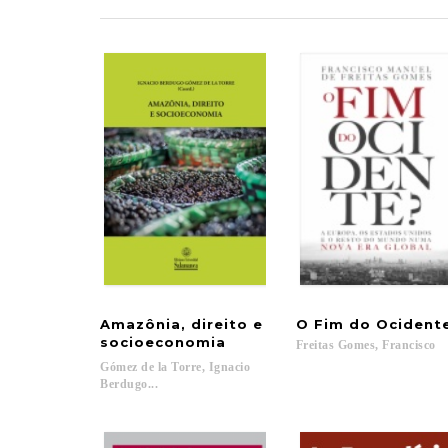
Amazônia, direito e
O
Fim
do
Ocident
socioeconomia
Freitas
Gomes,
Francisco
Gómez de la Torre, Ignacio
Berdugo...