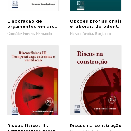
Elaboração de
Opções profissionais
orçamentos em arquitetura
e laborais do odontólog
González
Forero,
Hernando
Herazo
Acuña,
Benjamín
Riscos físicos III.
Riscos
na
construção
Temperaturas extremas, ventilação