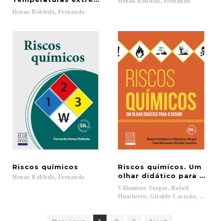
Henao
Robledo,
Fernando
Henao
Robledo,
Fernando
Riscos
químicos
Riscos químicos. Um
olhar didático para o en
Henao
Robledo,
Fernando
Villamizar Vargas, Rafael
Humberto; Giraldo Castaño, Yula Mer