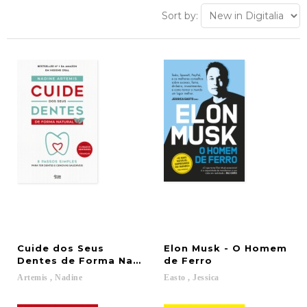
Sort by:
Cuide dos Seus
Elon Musk - O Homem
Dentes de Forma Natural
de Ferro
Artemis
,
Nadine
Easto
,
Jessica