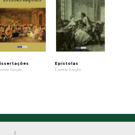
issertações
Epístolas
rreia
Garção
Correia
Garção