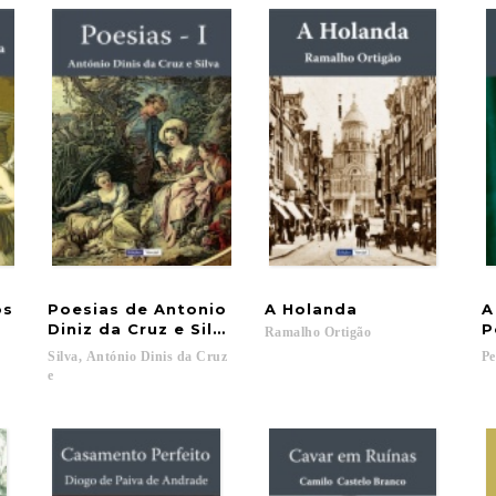
os
Poesias de Antonio
A
Holanda
A
Diniz da Cruz e Silva
P
Ramalho
Ortigão
Silva, António Dinis da Cruz
Pe
e