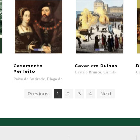
Casamento
Cavar
em
Ruínas
D
Perfeito
Castelo
Branco,
Camilo
Co
Paiva
de
Andrade,
Diogo
de
Previous
1
2
3
4
Next