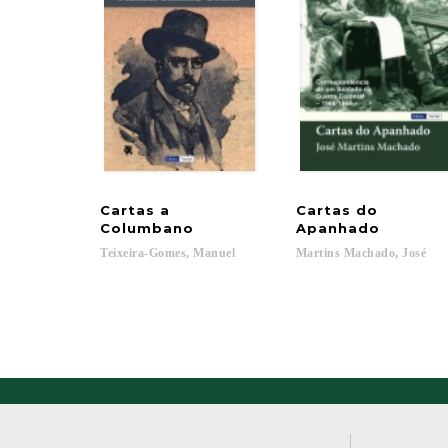
Cartas a
Cartas do
Columbano
Apanhado
Teixeira-Gomes,
Manuel
Martins
Machado,
José