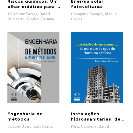
Riscos químicos. Um
Energía solar
olhar didático para o ensino
fotovoltaica
Villamizar Vargas, Rafael
Canopina; Tobajas, Manuel
Humberto; Giraldo Castaño, Yula Mercedes...
Carlos...
Engenharia de
Instalações
métodos
hidrossanitárias, de apr
Palacios
Acero,
Luis
Carlos
Pérez
Carmona,
Rafael