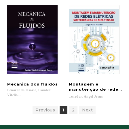
Mecânica
dos
fluidos
Montagem e
manutenção de redes elé
Peñaranda Osorio, Caudex
Vitelio...
Tenedor,
Angel
Jesús
Previous
1
2
Next