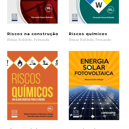
Riscos
na
construção
Riscos
químicos
Henao
Robledo,
Fernando
Henao
Robledo,
Fernando