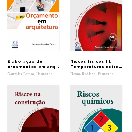
Elaboração de
Riscos físicos III.
orçamentos em arquitetura
Temperaturas extremas, 
González
Forero,
Hernando
Henao
Robledo,
Fernando