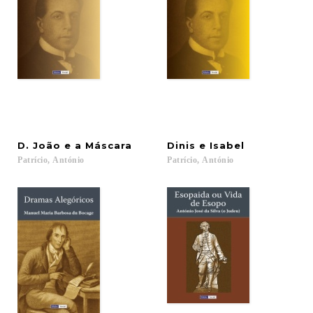
D.
João
e
a
Máscara
Dinis
e
Isabel
Patrício,
António
Patrício,
António