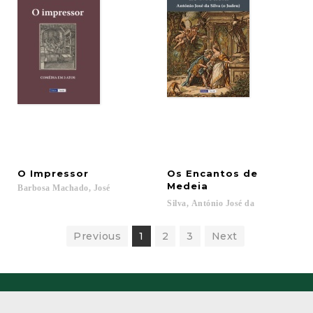
O
Impressor
Os Encantos de
Medeia
Barbosa
Machado,
José
Silva,
António
José
da
Previous
1
2
3
Next