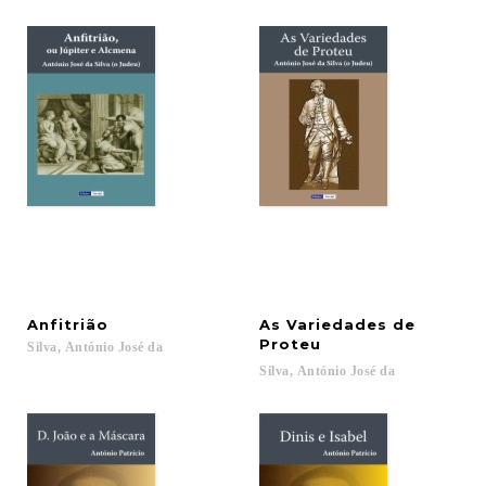
Anfitrião
As Variedades de
Proteu
Silva,
António
José
da
Silva,
António
José
da