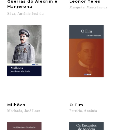
Guerras do Alecrim e
Leonor
Teles
Manjerona
Mesquita,
Marcelino
de
Silva,
António
José
da
Milhões
O
Fim
Machado,
José
Leon
Patrício,
António