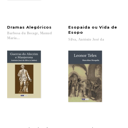
Dramas
Alegóricos
Esopaida ou Vida de
Esopo
Barbosa du Bocage, Manuel
Maria...
Silva,
António
José
da