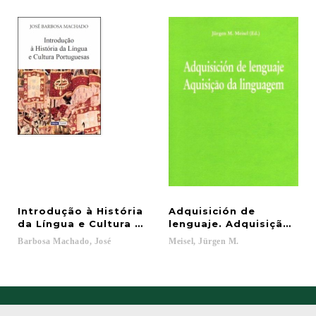
Introdução à História
Adquisición de
da Língua e Cultura Portuguesas
lenguaje. Adquisição da
Barbosa
Machado,
José
Meisel,
Jürgen
M.