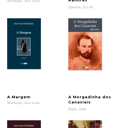
Ramires
Machado,
José
Leon
Queirós,
Eça
de
A
Margem
A Morgadinha dos
Canaviais
Machado,
José
Leon
Dinis,
Júlio