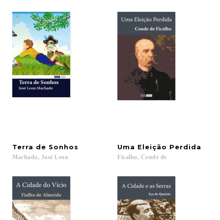
Terra
de
Sonhos
Uma
Eleição
Perdida
Machado,
José
Leon
Ficalho,
Conde
de