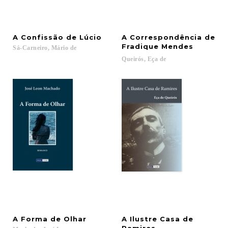
A
Confissão
de
Lúcio
A Correspondência de
Fradique Mendes
Sá-Carneiro,
Mário
de
Queirós,
Eça
de
A
Forma
de
Olhar
A Ilustre Casa de