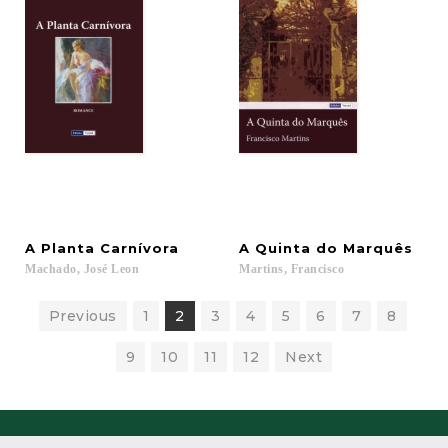
A
Planta
Carnívora
A
Quinta
do
Marquês
Machado,
José
Leon
Martins,
Francisco
Previous
1
2
3
4
5
6
7
8
9
10
11
12
Next