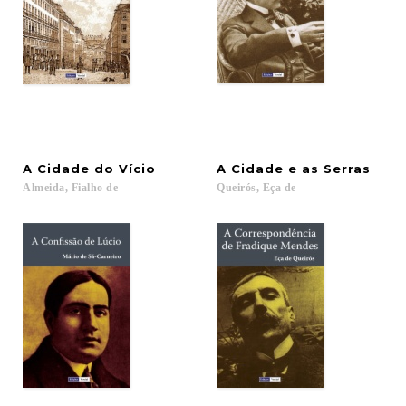
A
Cidade
do
Vício
A
Cidade
e
as
Serras
Almeida,
Fialho
de
Queirós,
Eça
de