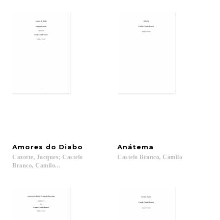
Amores
do
Diabo
Anátema
Cazotte, Jacques; Castelo
Castelo
Branco,
Camilo
Branco, Camilo...