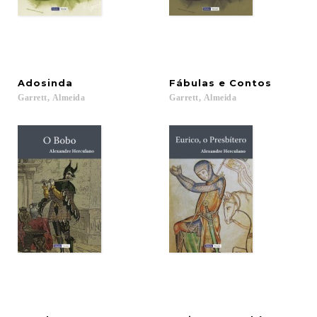
Adosinda
Fábulas
e
Contos
Garrett,
Almeida
Garrett,
Almeida