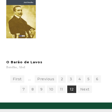
O
Barão
de
Lavos
Botelho,
Abel
First
...
Previous
2
3
4
5
6
7
8
9
10
11
12
Next