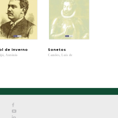
ol
de
Inverno
Sonetos
ijó,
António
Camões,
Luís
de