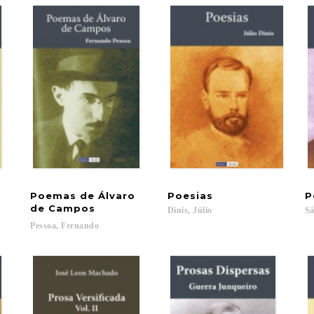
Poemas de Álvaro
Poesias
P
de Campos
Dinis,
Júlio
Sá
Pessoa,
Fernando