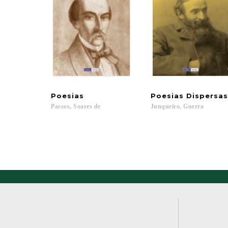
Poesias
Poesias
Dispersas
Passos,
Soares
de
Junqueiro,
Guerra