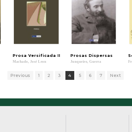
Prosa
Versificada
II
Prosas
Dispersas
S
Machado,
José
Leon
Junqueiro,
Guerra
Fe
Previous
1
2
3
4
5
6
7
Next