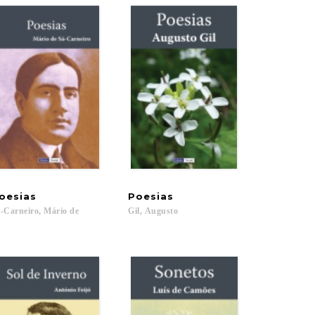
oesias
Poesias
-Carneiro,
Mário
de
Gil,
Augusto